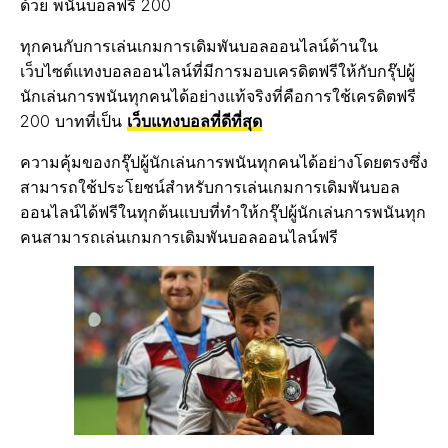
ด้วย พนันบอลฟรี 200
ทุกคนกับการเล่นเกมการเดิมพันบอลออนไลน์ด้านใน
เว็บไซต์แทงบอลออนไลน์ที่มีการมอบเครดิตฟรีให้กับกรุ๊ปผู้
นักเล่นการพนันทุกคนได้อย่างแท้จริงที่คือการใช้เครดิตฟรี
200 บาทที่เป็น
เว็บแทงบอลที่ดีที่สุด
ความคุ้มของกรุ๊ปผู้นักเล่นการพนันทุกคนได้อย่างโดยตรงซึ่ง
สามารถใช้ประโยชน์สำหรับการเล่นเกมการเดิมพันบอล
ออนไลน์ได้ฟรีในทุกต้นแบบที่ทำให้กรุ๊ปผู้นักเล่นการพนันทุก
คนสามารถเล่นเกมการเดิมพันบอลออนไลน์ฟรี