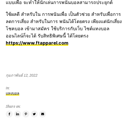
แบบเพื่อ จะทำให้นักเล่นการพนันบอลสามารถประยุกต์
ใช้ผลดี สำหรับใน การพนันเพื่อ เป็นตัวช่วย สำหรับเพื่อการ
ลดการเสี่ยง สำหรับในการ พนันได้โดยตรง เพียงแต่นักเสี่ยง
โชคบอล เข้ามาสมัคร ใช้บริการกับเว็บ ไซต์แทงบอล
ออนไลน์ก็จะได้ รับสิทธิพิเศษนี้ ได้โดยตรง
https://www.ftapparel.com
กุมภาพันธ์
กุมภาพันธ์ 12, 2022
14,
2022
in:
แทงบอล
Share on:
Share
Share
Pin
Tweet
Email
on
on
this
this
a
Facebook
LinkedIn
item
item
friend