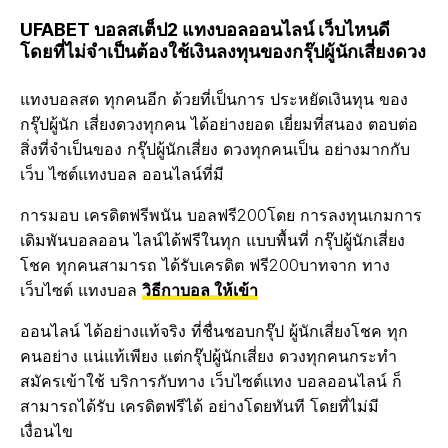
UFABET บอลสเต็ป2 แทงบอลออนไลน์ เว็บไหนดี
โดยที่ไม่จำเป็นต้องใช้เงินลงทุนของกรุ๊ปผู้นักเสี่ยงดวง
แทงบอลสด ทุกคนอีก ด้วยที่เป็นการ ประหยัดเงินทุน ของ
กรุ๊ปผู้นัก เสี่ยงดวงทุกคน ได้อย่างยอด เยี่ยมที่สนอง ตอบต่อ
สิ่งที่จำเป็นของ กรุ๊ปผู้นักเสี่ยง ดวงทุกคนเป็น อย่างมากกับ
เว็บ ไซต์แทงบอล ออนไลน์ที่มี
การมอบ เครดิตฟรีพนัน บอลฟรี200โดย การลงทุนเกมการ
เดิมพันบอลออน ไลน์ได้ฟรีในทุก แบบพื้นที่ กรุ๊ปผู้นักเสี่ยง
โชค ทุกคนสามารถ ได้รับเครดิต ฟรี200บาทจาก ทาง
เว็บไซต์ แทงบอล
วิธีกาบอล ให้เข้า
ออนไลน์ ได้อย่างแท้จริง ที่ชื่นชอบกรุ๊ป ผู้นักเสี่ยงโชค ทุก
คนอย่าง แน่แท้เพียง แต่กรุ๊ปผู้นักเสี่ยง ดวงทุกคนกระทำ
สมัครเข้าใช้ บริการกับทาง เว็บไซต์แทง บอลออนไลน์ ก็
สามารถได้รับ เครดิตฟรีได้ อย่างโดยทันที โดยที่ไม่มี
เงื่อนไข