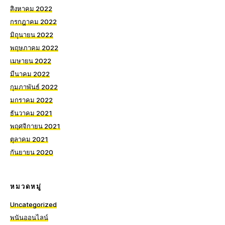
สิงหาคม 2022
กรกฎาคม 2022
มิถุนายน 2022
พฤษภาคม 2022
เมษายน 2022
มีนาคม 2022
กุมภาพันธ์ 2022
มกราคม 2022
ธันวาคม 2021
พฤศจิกายน 2021
ตุลาคม 2021
กันยายน 2020
หมวดหมู่
Uncategorized
พนันออนไลน์