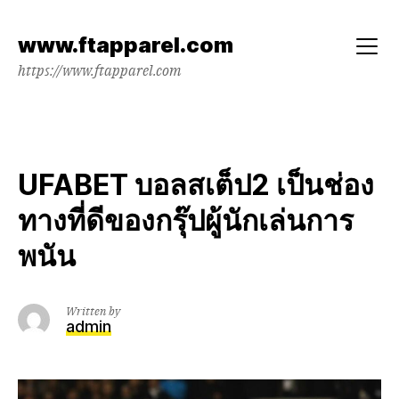
Skip
to
www.ftapparel.com
content
Menu
https://www.ftapparel.com
UFABET บอลสเต็ป2 เป็นช่อง
ทางที่ดีของกรุ๊ปผู้นักเล่นการ
พนัน
Written by
admin