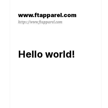
Skip
to
www.ftapparel.com
content
https://www.ftapparel.com
Hello world!