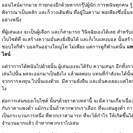
ออนไลน์มากมาย ก่ายกองอีกด้วยหากกรุ๊ปผู้นัก การพนันทุกคน รู้จ
พิจารณาเป็นหลัก และก็วางเดิมพัน ที่อยู่ในความ พอเพียงซึ่งนั้น
อย่างหนึ่ง
ที่ผู้เล่นเอง จะเป็นผู้เลือก และก็สามารถ วินิจฉัยเองได้เลย สำหรับ
เว็บไซต์ที่ จะสร้างความมั่นคงยั่งยืนได้ และก็เว็บแทงบอล นั้นสร้า
ชอบใจกีฬา บอลกันอย่างใหญ่โต ไม่เพียง แค่การดูกีฬาแค่นั้น
แท
ไลน์
แต่ว่าการได้พนันไปด้วยนั้น ผู้เล่นเองจะได้รับ ความสนุก อีกทั้งการล
เล่นไปนั้น ผลจะออกมาเป็นยังไง แล้วผลตอบ แทนที่กำลังจะได้นั้
จากการลงทุน ไปนั้นเองด้วย มีความยั่งยืน และมั่นคงเยอะแค่ไห
ไง
ต่อการเล่นของเว็บไซต์ นั้นๆด้วยราคาเหล่านี้ จะมีความเกี่ยวเนื
กับราคาแพงต่ำ แม้กระนั้นถ้าหากพวกเราเลือก ที่จะเล่นสูงต่ำ กา
เป็นกระบวนการหนึ่ง ที่พวกเราสามารถ ที่จะได้กำไร ให้เกิดขึ้นได
จำนวนมากแล้ว ถ้าหากพวกเราไปเล่น