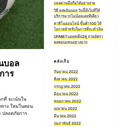
บอลผ่านมือถือได้อย่างง่าย
วิธี ลงพนันบอล วันนี้มีเว็บที่ให้
บริการมากไม่น้อยเลยทีเดียว
คาสิโนออนไลน์ ขั้นต่ำ100 ได้
โอกาสสำหรับในการที่จะทำเงิน
UFABETบอลสเต็ป2คู่ จ่ายอัตรา
ผลตอบแทนอย่างมาก
ันบอล
คลังเก็บ
ลการ
กันยายน 2022
สิงหาคม 2022
กรกฎาคม 2022
มิถุนายน 2022
กที่ จะเน้นใน
พฤษภาคม 2022
องทาง ใหม่ในตอน
เมษายน 2022
วาม ปลอดภัยการ
มีนาคม 2022
กุมภาพันธ์ 2022