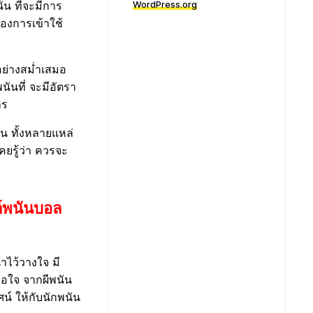
WordPress.org
้น ที่จะมีการ
ของการเข้าใช้
ย่างสม่ำเสมอ
ันที่ จะมีอัตรา
าร
ัน ทั้งหลายแหล่
คยรู้ว่า ควรจะ
ต์พนันบอล
าไว้วางใจ มี
พอใจ จากผีพนัน
ศน์ ให้กับนักพนัน