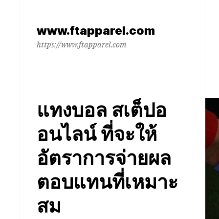
Skip
to
www.ftapparel.com
content
https://www.ftapparel.com
แทงบอล สเต็ปอ
อนไลน์ ที่จะให้
อัตราการจ่ายผล
ตอบแทนที่เหมาะ
สม