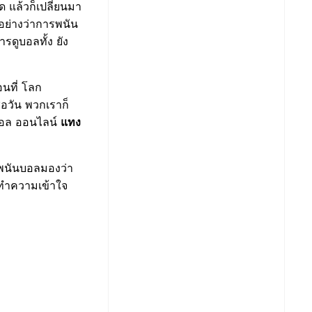
ด แล้วก็เปลี่ยนมา
กอย่างว่าการพนัน
ารดูบอลทั้ง ยัง
อนที่ โลก
ชื่อวัน พวกเราก็
นบอล ออนไลน์
แทง
า พนันบอลมองว่า
า ทำความเข้าใจ