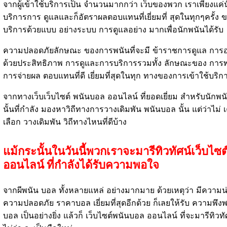
จากผู้เข้าใช้บริการเป็น จำนวนมากกว่า เว็บของพวก เราเพียงแค่นั
บริการการ ดูแลและก็อัตราผลตอบแทนที่เยี่ยมที่ สุดในทุกๆครั้ง 
บริการด้วยแบบ อย่างระบบ การดูแลอย่าง มากเพื่อนักพนันได้รับ
ความปลอดภัยลักษณะ ของการพนันที่จะมี ข้าราชการดูแล การอ
ด้วยประสิทธิภาพ การดูและการบริการรวมทั้ง ลักษณะของ การพน
การจ่ายผล ตอบแทนที่ดี เยี่ยมที่สุดในทุก ทางของการเข้าใช้บริก
จากทางเว็บเว็บไซต์ พนันบอล ออนไลน์ ที่ยอดเยี่ยม สำหรับนักพน
นั้นที่กำลัง มองหาวิถีทางการวางเดิมพัน พนันบอล นั้น แต่ว่าไม่ เ
เลือก วางเดิมพัน วิถีทางไหนที่ดีบ้าง
แม้กระนั้นในวันนี้พวกเราจะมารีทิวทัศน์เว็บไซ
ออนไลน์ ที่กำลังได้รับความพอใจ
จากผีพนัน บอล ทั้งหลายแหล่ อย่างมากมาย ด้วยเหตุว่า มีความน่
ความปลอดภัย ราคาบอล เยี่ยมที่สุดอีกด้วย ก็เลยให้รับ ความพึง
บอล เป็นอย่างยิ่ง แล้วก็ เว็บไซต์พนันบอล ออนไลน์ ที่จะมารีทิวทั