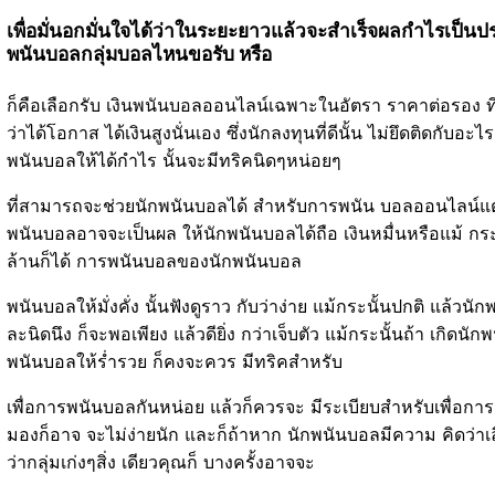
เพื่อมั่นอกมั่นใจได้ว่าในระยะยาวแล้วจะสำเร็จผลกำไรเป็น
พนันบอลกลุ่มบอลไหนขอรับ หรือ
ก็คือเลือกรับ เงินพนันบอลออนไลน์เฉพาะในอัตรา ราคาต่อรอง ที่
ว่าได้โอกาส ได้เงินสูงนั่นเอง ซึ่งนักลงทุนที่ดีนั้น ไม่ยึดติดกับอะไ
พนันบอลให้ได้กำไร นั้นจะมีทริคนิดๆหน่อยๆ
ที่สามารถจะช่วยนักพนันบอลได้ สำหรับการพนัน บอลออนไลน์แต่
พนันบอลอาจจะเป็นผล ให้นักพนันบอลได้ถือ เงินหมื่นหรือแม้ กระท
ล้านก็ได้ การพนันบอลของนักพนันบอล
พนันบอลให้มั่งคั่ง นั้นฟังดูราว กับว่าง่าย แม้กระนั้นปกติ แล้วน
ละนิดนึง ก็จะพอเพียง แล้วดียิ่ง กว่าเจ็บตัว แม้กระนั้นถ้า เกิดน
พนันบอลให้ร่ำรวย ก็คงจะควร มีทริคสำหรับ
เพื่อการพนันบอลกันหน่อย แล้วก็ควรจะ มีระเบียบสำหรับเพื่อการเด
มองก็อาจ จะไม่ง่ายนัก และก็ถ้าหาก นักพนันบอลมีความ คิดว่า
ว่ากลุ่มเก่งๆสิ่ง เดียวคุณก็ บางครั้งอาจจะ