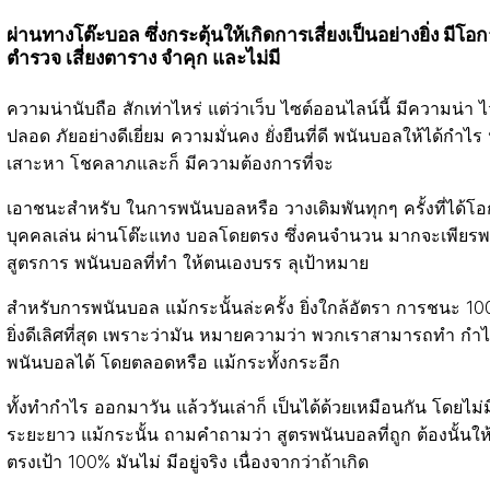
ผ่านทางโต๊ะบอล ซึ่งกระตุ้นให้เกิดการเสี่ยงเป็นอย่างยิ่ง มีโอก
ตำรวจ เสี่ยงตาราง จำคุก และไม่มี
ความน่านับถือ สักเท่าไหร่ แต่ว่าเว็บ ไซต์ออนไลน์นี้ มีความน่า 
ปลอด ภัยอย่างดีเยี่ยม ความมั่นคง ยั่งยืนที่ดี พนันบอลให้ได้กำไร 
เสาะหา โชคลาภและก็ มีความต้องการที่จะ
เอาชนะสำหรับ ในการพนันบอลหรือ วางเดิมพันทุกๆ ครั้งที่ได้โ
บุคคลเล่น ผ่านโต๊ะแทง บอลโดยตรง ซึ่งคนจำนวน มากจะเพียร
สูตรการ พนันบอลที่ทำ ให้ตนเองบรร ลุเป้าหมาย
สำหรับการพนันบอล แม้กระนั้นล่ะครั้ง ยิ่งใกล้อัตรา การชนะ 1
ยิ่งดีเลิศที่สุด เพราะว่ามัน หมายความว่า พวกเราสามารถทำ ก
พนันบอลได้ โดยตลอดหรือ แม้กระทั้งกระอีก
ทั้งทำกำไร ออกมาวัน แล้ววันเล่าก็ เป็นได้ด้วยเหมือนกัน โดยไม
ระยะยาว แม้กระนั้น ถามคำถามว่า สูตรพนันบอลที่ถูก ต้องนั้นใ
ตรงเป้า 100% มันไม่ มีอยู่จริง เนื่องจากว่าถ้าเกิด