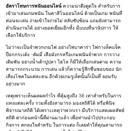
อัตราโทษการพนันออนไลน์
ความน่าดึงดูดใจ สำหรับการ
เข้ามาเล่นเกมพนัน ในคาสิโนออนไลน์ ด้วยเป็นเกม พนันที่
ค่อนจะเล่น ง่ายเข้าใจง่ายไม่ สลับซับซ้อน แถมยังสามารถ
ดำเนินงานได้ อย่างยอดเยี่ยมอีกทั้ง มีแบบที่นานัปการ ให้
เลือกใช้บริการ
ไม่ว่าจะเป็นจำพวกเกมไพ่ อย่างไพ่บาคาร่า ไพ่กางล็คแจ็ค
ป๊อกกระเด้ง -ดัมมี่ เสือมังกรหรือเกมพนันจำพวก การวาง
เดิมพัน อย่างน้ำเต้าปูปลา ไฮโล ก็มีให้เลือกเล่นตาม ความ
สามารถกระบวน การเล่น แล้วก็ความรู้สึกชื่นชอบของ นัก
เสี่ยงโชคในแต่ละคน อีกด้วยเกมรูเล็ตนั้นก็เป็นที่ ยอมรับ
อย่างมาก
เหตุเพราะเห็นผลผลกำไร ที่คุ้มสูงถึง 36 เท่าสำหรับในการ
แทงแต่ละครั้ง รวมทั้งยังสามารถ มองสถิติได้ หรือพินิจ
พิจารณาสถิติ ได้เพราะเหตุว่าพวกเรา มีบริการแสดงผลลัพธ์
สถิติ ตาก่อนหน้านี้ที่ผ่านมาแล้ว เพื่อท่านนำไปประกอบ
กิจการ ตกลงใจสำหรับ ในการแต่ง ก็เลยทำให้คุณสามารถ