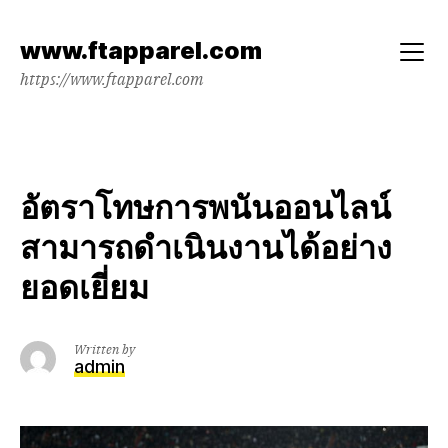
Skip
to
www.ftapparel.com
content
Menu
https://www.ftapparel.com
อัตราโทษการพนันออนไลน์
สามารถดำเนินงานได้อย่าง
ยอดเยี่ยม
Written by
admin