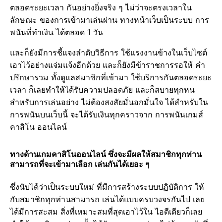
ตลอดระยะเวลา กันอย่างยิ่งจริง ๆ ไม่ว่าจะตรงเวลาใน
ลักษณะ ของการเข้ามาเล่นผ่าน ทางหน้าเว็บเป็นระบบ การ
พนันที่ทำเงิน ได้ตลอด 1 วัน
และก็ยังมีการชี้แจงลำดับวิธีการ ใช้แรงงานข้างในเว็บไซต์
เอาไว้อย่างแจ่มแจ้งอีกด้วย และก็ยังมีข้าราชการรอให้ คำ
ปรึกษารวม ทั้งดูแลสมาชิกที่เข้ามา ใช้บริการกันตลอดระยะ
เวลา ก็เลยทำให้ได้รับความปลอดภัย และก็สบายทุกหน
สำหรับการเล่นอย่าง ไม่ต้องสงสัยมั่นอกมั่นใจ ได้สำหรับใน
การพนันบนเว็บนี้ จะได้รับเงินทุกคราวจาก การพนันเกมส์
คาสิโน ออนไลน์
ทางด้านเกมคาสิโนออนไลน์ ซึ่งจะมีผลให้สมาชิกทุกท่าน
สามารถที่จะเข้ามาเลือก เล่นกันได้เยอะ ๆ
ซึ่งนับได้ว่าเป็นระบบใหม่ ที่มีการสร้างระบบปฏิบัติการ ให้
กับสมาชิกทุกท่านสามารถ เล่นได้แบบครบวงจรกันไป เลย
ได้มีการสะสม สิ่งที่เหมาะสมที่สุดเอาไว้ใน ไอดีเดียวก็เลย