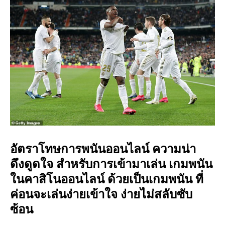
อัตราโทษการพนันออนไลน์ ความน่า
ดึงดูดใจ สำหรับการเข้ามาเล่น เกมพนัน
ในคาสิโนออนไลน์ ด้วยเป็นเกมพนัน ที่
ค่อนจะเล่นง่ายเข้าใจ ง่ายไม่สลับซับ
ซ้อน