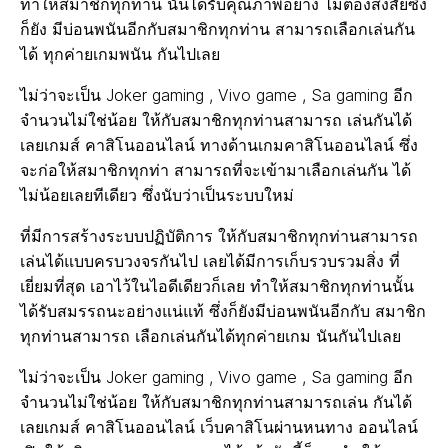
ทำให้สมาชิกทุกท่าน นั้นได้รับคุณภาพอย่าง ไม่ต้องสงสัยซึ่ง
ก็ยัง มีบ่อนพนันอีกกับสมาชิกทุกท่าน สามารถเลือกเล่นกัน
ได้ ทุกค่ายเกมพนัน กันไปเลย
ไม่ว่าจะเป็น Joker gaming , Vivo game , Sa gaming อีก
จำนวนไม่ใช่น้อย ให้กับสมาชิกทุกท่านสามารถ เล่นกันได้
เลยเกมส์ คาสิโนออนไลน์ ทางด้านเกมคาสิโนออนไลน์ ซึ่ง
จะก่อให้สมาชิกทุกท่า สามารถที่จะเข้ามาเลือกเล่นกัน ได้
ไม่น้อยเลยทีเดียว ซึ่งนับว่าเป็นระบบใหม่
ที่มีการสร้างระบบปฏิบัติการ ให้กับสมาชิกทุกท่านสามารถ
เล่นได้แบบครบวงจรกันไป เลยได้มีการเก็บรวบรวมสิ่ง ที่
เยี่ยมที่สุด เอาไว้ในไอดีเดียวก็เลย ทำให้สมาชิกทุกท่านนั้น
ได้รับสมรรถนะอย่างแน่แท้ ซึ่งก็ยังมีบ่อนพนันอีกกับ สมาชิก
ทุกท่านสามารถ เลือกเล่นกันได้ทุกค่ายเกม นันกันไปเลย
ไม่ว่าจะเป็น Joker gaming , Vivo game , Sa gaming อีก
จำนวนไม่ใช่น้อย ให้กับสมาชิกทุกท่านสามารถเล่น กันได้
เลยเกมส์ คาสิโนออนไลน์ เว็บคาสิโนผ่านหนทาง ออนไลน์