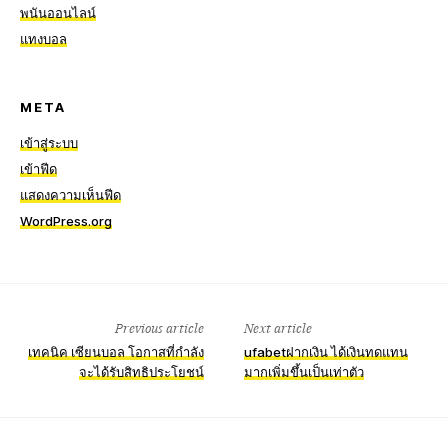
พนันออนไลน์
แทงบอล
META
เข้าสู่ระบบ
เข้าฟีด
แสดงความเห็นฟีด
WordPress.org
Previous article
Next article
เทคนิค เซียนบอล โอกาสที่กำลัง
ufabetฝากเงิน ได้เงินทดแทน
จะได้รับสิทธิประโยชน์
มากเพิ่มขึ้นเป็นเท่าตัว