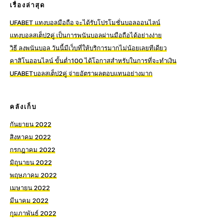
เรื่องล่าสุด
UFABET แทงบอลมือถือ จะได้รับโปรโมชั่นบอลออนไลน์
แทงบอลสเต็ป2คู่ เป็นการพนันบอลผ่านมือถือได้อย่างง่าย
วิธี ลงพนันบอล วันนี้มีเว็บที่ให้บริการมากไม่น้อยเลยทีเดียว
คาสิโนออนไลน์ ขั้นต่ำ100 ได้โอกาสสำหรับในการที่จะทำเงิน
UFABETบอลสเต็ป2คู่ จ่ายอัตราผลตอบแทนอย่างมาก
คลังเก็บ
กันยายน 2022
สิงหาคม 2022
กรกฎาคม 2022
มิถุนายน 2022
พฤษภาคม 2022
เมษายน 2022
มีนาคม 2022
กุมภาพันธ์ 2022