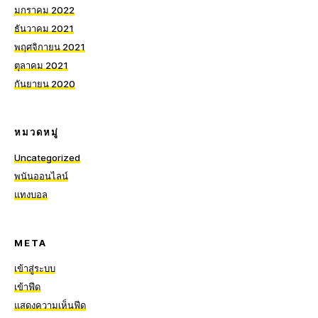
มกราคม 2022
ธันวาคม 2021
พฤศจิกายน 2021
ตุลาคม 2021
กันยายน 2020
หมวดหมู่
Uncategorized
พนันออนไลน์
แทงบอล
META
เข้าสู่ระบบ
เข้าฟีด
แสดงความเห็นฟีด