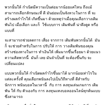
พวกนั้นให้ กำเนิดมีความเป็นต่อมากน้อยแค่ไหน ถึงแม้
สามารถเลือกลักษณะที่ ดี มันย่อมเป็นจังหวะในการ ที่ จะ
สร้างผลกำไรให้ เกิดขึ้นมา ด้วยเหตุว่าเมื่อคุณเลือกวางเดิม
พันไป เมื่อเลือก และก็ ใช้แบบการ เดิมพันที่ น่าดึงดูด หรือ
แบบที่
จะสามารถช่วยลดการ เสี่ยง จากการ เดิมพันพวกนั้นได้ มัน
ก็ จะช่วยสำหรับในการ ปรับให้ การ วางเดิมพันของคุณ
สร้างช่องทางในการ ทำเงินให้ เพิ่มมากขึ้นเรื่อยมา ด้วยแนว
ความคิดพวกนี้ มันก็ เลย มันจำเป็นที่ จะต้องขึ้นกับ จะ
เปลี่ยนแปลง
แบบพวกนั้นให้ กำเนิดผลกำไรขึ้นมาได้ มากน้อยเท่าไรใน
แต่ละครั้งที่ คุณเลือกพนันลงไปเป็นวิถีทางที่ ดีสำหรับ
นักการ พนันบอลในเวลานี้ กับ การ ลงทุนเล่นเกมการ เดิม
พัน ให้ กับ ตัวเองกับ การ ลงทุนแทงบอลออนไลน์ทุกต้นแบบ
ซึ่งสามารถ