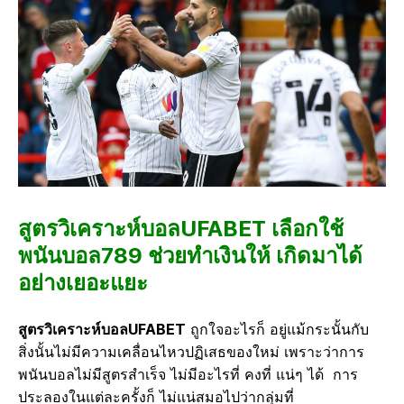
สูตรวิเคราะห์บอลUFABET เลือกใช้
พนันบอล789 ช่วยทำเงินให้ เกิดมาได้
อย่างเยอะแยะ
สูตรวิเคราะห์บอลUFABET
ถูกใจอะไรก็ อยู่แม้กระนั้นกับ
สิ่งนั้นไม่มีความเคลื่อนไหวปฏิเสธของใหม่ เพราะว่าการ
พนันบอลไม่มีสูตรสำเร็จ ไม่มีอะไรที่ คงที่ แน่ๆ ได้ การ
ประลองในแต่ละครั้งก็ ไม่แน่สมอไปว่ากลุ่มที่