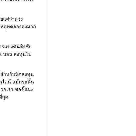
ัยแต่ว่าดวง
สาเหตุทดลองลงมาก
การแข่งขันชิงชัย
นัน บอล ลงทุนไป
ล สำหรับนักลงทุน
นไลน์ แม้กระนั้น
 พวกเรา ขอชี้แนะ
่สุด