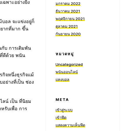
เฉพาะอย่างยิ่ง
มกราคม 2022
ธันวาคม 2021
พฤศจิกายน 2021
บอล จะแข่งอยู่ก็
ตุลาคม 2021
ยากที่มาก ขึ้น
กันยายน 2020
กับ การเดิมพัน
หมวดหมู่
ี่ดีด้วย
พนัน
Uncategorized
พนันออนไลน์
กิจหนึ่งธุรกิจแม้
แทงบอล
อย่างที่เป็น ช่อง
META
น์ เป็น ที่นิยม
ำหรับเพื่อ การ
เข้าสู่ระบบ
เข้าฟีด
แสดงความเห็นฟีด