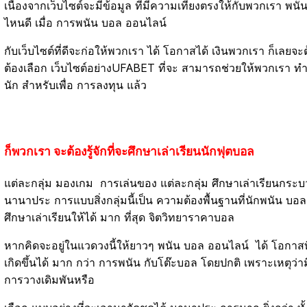
เนื่องจากเว็บไซต์จะมีข้อมูล ที่มีความเที่ยงตรงให้กับพวกเรา
พนัน
ไหนดี เมื่อ การพนัน บอล ออนไลน์
กับเว็บไซต์ที่ดีจะก่อให้พวกเรา ได้ โอกาสได้ เงินพวกเรา ก็เลยจะต้
ต้องเลือก เว็บไซต์อย่างUFABET ที่จะ สามารถช่วยให้พวกเรา ทำเ
นัก สำหรับเพื่อ การลงทุน แล้ว
ก็พวกเรา จะต้องรู้จักที่จะศึกษาเล่าเรียนนักฟุตบอล
แต่ละกลุ่ม มองเกม การเล่นของ แต่ละกลุ่ม ศึกษาเล่าเรียนกระบว
นานาประ การแบบสิ่งกลุ่มนี้เป็น ความต้องพื้นฐานที่นักพนัน บอล
ศึกษาเล่าเรียนให้ได้ มาก ที่สุด
จิตวิทยาราคาบอล
หากคิดจะอยู่ในแวดวงนี้ให้ยาวๆ พนัน บอล ออนไลน์ ได้ โอกาสที
เกิดขึ้นได้ มาก กว่า การพนัน กับโต๊ะบอล โดยปกติ เพราะเหตุว
การวางเดิมพันหรือ