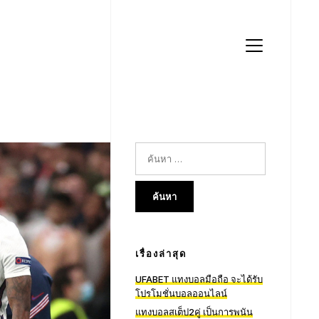
Menu
ค้นหา
สำหรับ:
เรื่องล่าสุด
UFABET แทงบอลมือถือ จะได้รับ
โปรโมชั่นบอลออนไลน์
แทงบอลสเต็ป2คู่ เป็นการพนัน