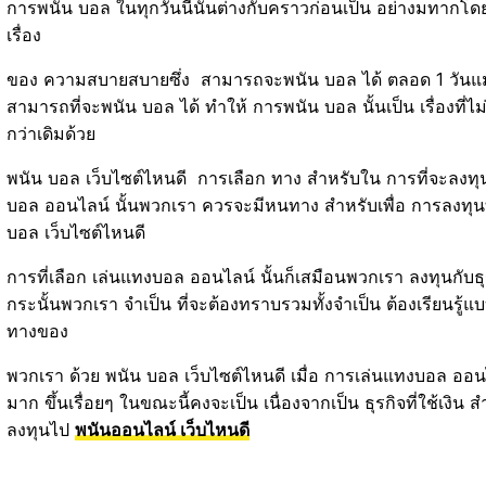
การพนัน บอล ในทุกวันนี้นั้นต่างกับคราวก่อนเป็น อย่างมทากโดย
เรื่อง
ของ ความสบายสบายซึ่ง สามารถจะพนัน บอล ได้ ตลอด 1 วันแม้
สามารถที่จะพนัน บอล ได้ ทำให้ การพนัน บอล นั้นเป็น เรื่องที่ไม่
กว่าเดิมด้วย
พนัน บอล เว็บไซต์ไหนดี การเลือก ทาง สำหรับใน การที่จะลงทุน
บอล ออนไลน์ นั้นพวกเรา ควรจะมีหนทาง สำหรับเพื่อ การลงทุนท
บอล เว็บไซต์ไหนดี
การที่เลือก เล่นแทงบอล ออนไลน์ นั้นก็เสมือนพวกเรา ลงทุนกับธุร
กระนั้นพวกเรา จำเป็น ที่จะต้องทราบรวมทั้งจำเป็น ต้องเรียนรู้แบบ
ทางของ
พวกเรา ด้วย
พนัน บอล เว็บไซต์ไหนดี เมื่อ การเล่นแทงบอล ออนไล
มาก ขึ้นเรื่อยๆ ในขณะนี้คงจะเป็น เนื่องจากเป็น ธุรกิจที่ใช้เงิน ส
ลงทุนไป
พนันออนไลน์ เว็บไหนดี