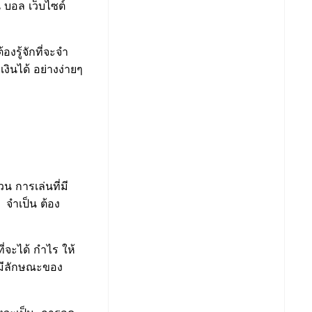
 บอล เว็บไซต์
องรู้จักที่จะจำ
งินได้ อย่างง่ายๆ
น การเล่นที่มี
 จำเป็น ต้อง
่จะได้ กำไร ให้
่ามีลักษณะของ