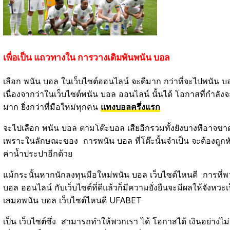
เพื่อเป็น แถวทางใน การวางเดิมพันพนัน บอล
เลือก พนัน บอล ในเว็บไซต์ออนไลน์ จะดีมาก กว่าที่จะไปพนัน บอ
เนื่องจากว่าในเว็บไซต์พนัน บอล ออนไลน์ นั้นได้ โอกาสที่กำลัง
มาก ยิ่งกว่าที่มือใหม่ทุกคน
แทงบอลครึ่งแรก
จะไปเลือก พนัน บอล ตามโต๊ะบอล เสียอีกรวมทั้งยังบางทีอาจขาด
เพราะในลักษณะของ การพนัน บอล ที่โต๊ะนั้นจำเป็น จะต้องถูกห
ค่าน้ำประปาอีกด้วย
แม้กระนั้นหากนักลงทุนมือใหม่พนัน บอล เว็บไซต์ไหนดี การที่พ
บอล ออนไลน์ กับเว็บไซต์ที่ดีแล้วก็มีความยั่งยืนจะมีผลให้จังหว
เสมอ
พนัน บอล เว็บไซต์ไหนดี UFABET
เป็น เว็บไซต์ซึ่ง สามารถทำให้พวกเรา ได้ โอกาสได้ เงินอย่างไม