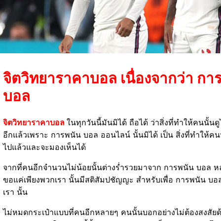
จิตวิทยาราคาบอล เนื่องจากว่า กา
บอล
จิตวิทยาราคาบอล
ในทุกวันนี้มันมิได้ ถือได้ ว่าสิ่งที่ทำให้คนนั้น
อีกแล้วเพราะ การพนัน บอล ออนไลน์ นั้นมิได้ เป็น สิ่งที่ทำให้คน
ไปแล้วและจะมองเห็นได้
จากที่คนอีกจำนวนไม่น้อยนั้นต่างร่ำรวยมาจาก การพนัน บอล 
ขอแค่เพียงพวกเรา นั้นมีสติสัมปชัญญะ สำหรับเพื่อ การพนัน บอ
เรา นั้น
ไ
ม่หมดกระเป๋าแบบที่คนอีกหลายๆ คนนั้นบอกอย่างไม่ต้องสงสัยด้ว