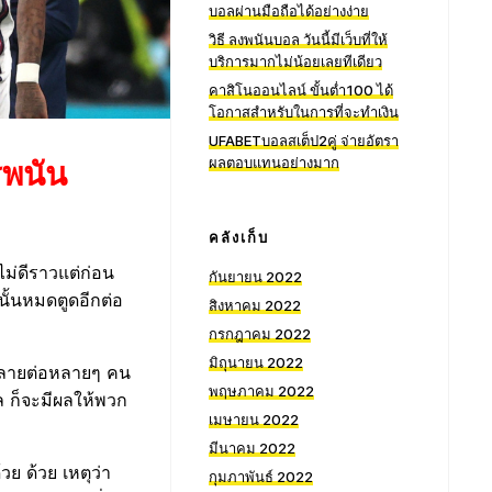
บอลผ่านมือถือได้อย่างง่าย
วิธี ลงพนันบอล วันนี้มีเว็บที่ให้
บริการมากไม่น้อยเลยทีเดียว
คาสิโนออนไลน์ ขั้นต่ำ100 ได้
โอกาสสำหรับในการที่จะทำเงิน
UFABETบอลสเต็ป2คู่ จ่ายอัตรา
รพนัน
ผลตอบแทนอย่างมาก
คลังเก็บ
ดูไม่ดีราวแต่ก่อน
กันยายน 2022
นั้นหมดตูดอีกต่อ
สิงหาคม 2022
กรกฎาคม 2022
มิถุนายน 2022
หลายต่อหลายๆ คน
พฤษภาคม 2022
ล ก็จะมีผลให้พวก
เมษายน 2022
มีนาคม 2022
ย ด้วย เหตุว่า
กุมภาพันธ์ 2022